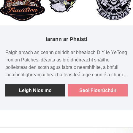
Iarann ​​​​ar Phaistí
Faigh amach an ceann deiridh ar bhealach DIY le YeTong
Iron on Patches, déanta as bróidnéireacht snáithe
poileistear den scoth agus fabraic neamhfhite, a bhfuil
tacaíocht ghreamaitheacha teas-leá aige chun é a chur i
bhfeidhm go héasca. Taispeánann ár gcuid paistí
móitífeanna buailte iolair agus cloigeann i ndearaí ró-
Leigh Nios mo
Seol Fiosrúchán
mhóra, ag tomhas thart ar 25*30cm.
Cibé an bhfuil tú ag iarraidh éadaí, seaicéid nó gabhálais
a phearsantú, is iad na paistí iarainn atá againn ná an
réiteach foirfe chun indibhidiúlacht a chur le do wardrobe.
Le treoracha simplí úsáide, lena n-áirítear d'iarann ​​​​