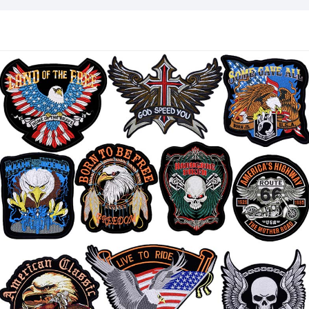
beacht agus ionramháil éasca snáth, rud a fhágann go
bhfuil siad oiriúnach do thosaitheoirí agus do chniotálaithe
a bhfuil taithí acu araon. Leis an tógáil durable agus
uigeacht sleek bambú, cuireann ár snáthaidí cniotála
feidhmíocht agus solúbthacht marthanach ar fáil.