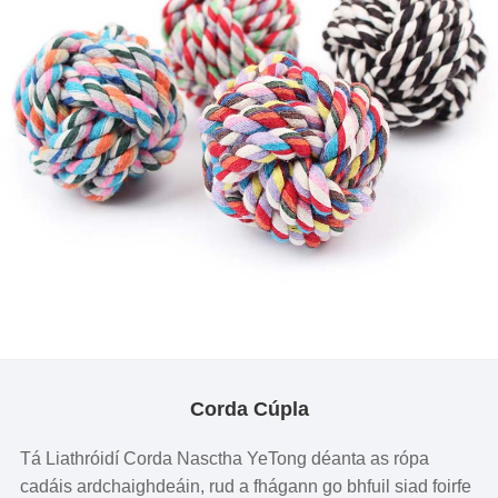
Corda Cúpla
Tá Liathróidí Corda Nasctha YeTong déanta as rópa
cadáis ardchaighdeáin, rud a fhágann go bhfuil siad foirfe