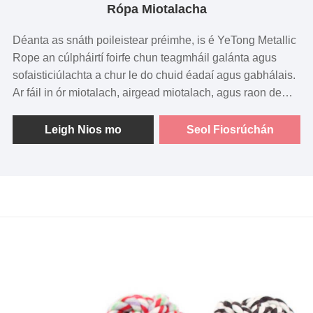
Rópa Miotalacha
Déanta as snáth poileistear préimhe, is é YeTong Metallic
Rope an cúlpháirtí foirfe chun teagmháil galánta agus
sofaisticiúlachta a chur le do chuid éadaí agus gabhálais.
Ar fáil in ór miotalach, airgead miotalach, agus raon de
dathanna miotalach, tá ár rópaí ildánach agus stylish, rud
a fhágann go bhfuil siad iontach d'iarratais éagsúla.
Leigh Nios mo
Seol Fiosrúchán