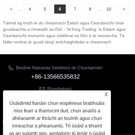
<
...
4
5
6
7
8
...
10
>
Táimid ag tnúth le do cheannach Ealaín agus Ceardaíocht ónár
gcuideachta a rinneadh sa tSín - YeTong Trading. Is Ealaín agus
Ceardaíocht monaróir agus soláthraí sa tSín é ár monarcha. Tá
fáilte romhat ár gcuid táirgí ardchaighdeáin a cheannach.
Beolíne Náisiúnta Seirbhíse do Chustaiméirí
+86-13566535832
Ríomhphost
X
sonia.decocraft@gmail.com
Úsáidimid fianáin chun eispéireas brabhsála
LEAN ORAINN
níos fearr a thairiscint duit, chun anailís a
dhéanamh ar thrácht an tsuímh agus chun
inneachar a phearsantú. Trí úsáid a bhaint
as an suíomh seo, aontaíonn tú lenár n-úsáid