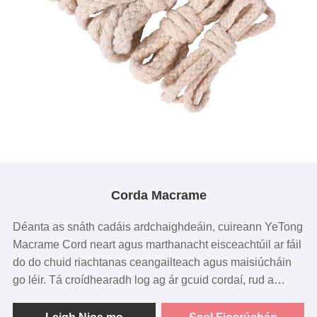
Corda Macrame
Déanta as snáth cadáis ardchaighdeáin, cuireann YeTong
Macrame Cord neart agus marthanacht eisceachtúil ar fáil
do do chuid riachtanas ceangailteach agus maisiúcháin
go léir. Tá croídhearadh log ag ár gcuid cordaí, rud a
fhágann go bhfuil siad foirfe do phatrúin mhacrame casta
agus do theicnící fíodóireachta. Ar fáil i dath bán