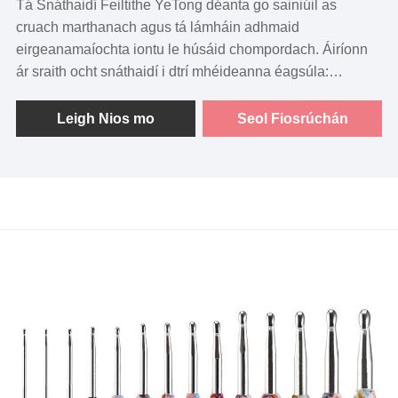
Tá Snáthaidí Feiltithe YeTong déanta go sainiúil as
cruach marthanach agus tá lámháin adhmaid
eirgeanamaíochta iontu le húsáid chompordach. Áiríonn
ár sraith ocht snáthaidí i dtrí mhéideanna éagsúla:
snáthaid mhín (7.8CM), snáthaid mheánach (8.9CM),
agus snáthaid garbh (9.1CM), ag soláthar solúbthachta do
Leigh Nios mo
Seol Fiosrúchán
thionscadail feiltithe éagsúla.