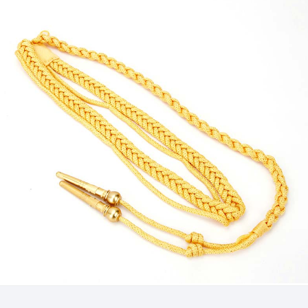
réamhthéamh, suíomh an phaiste, agus teas a chur i
bhfeidhm ón dá thaobh, cinntíonn ár gcuid paistí banna
slán gan uaim le do fabraic. Déan do stíl a athchruthú gan
stró le YeTong Iron on Patches, atá deartha chun níocháin
agus caitheamh fadtéarmach a sheasamh, ag cinntiú go
bhfanann do chruthuithe slán agus bríomhar.