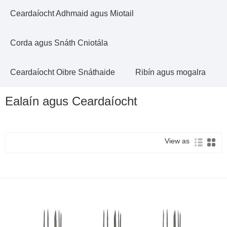
Ceardaíocht Adhmaid agus Miotail
Corda agus Snáth Cniotála
Ceardaíocht Oibre Snáthaide
Ribín agus mogalra
Ealaín agus Ceardaíocht
View as