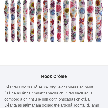
Hook Cróise
Déantar Hooks Cróise YeTong le cruinneas ag baint
úsáide as ábhair mharthanacha chun fad saoil agus
compord a chinntiú le linn do thionscadail cniotála.
Déanta as alúmanam ocsaídithe ardcháilíochta, tá lámh