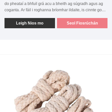
do pheataí a bhfuil grá acu a bheith ag súgradh agus ag
coganta. Ar fáil i roghanna bríomhar ildaite, is cinnte go
mbainfidh ár liathróidí corda sreangán aird do pheataí
agus go gcoimeádfaidh siad siamsaíocht orthu ar feadh
Leigh Nios mo
Seol Fiosrúchán
uaireanta. Cibé an bhfuil sé le haghaidh oiliúna, ag imirt
beir, nó go simplí chun a n-áit nádúrtha a shásamh chun
coganta a dhéanamh, tá ár liathróidí corda sreangán ina
dteannta le bailiúchán bréagán do pheataí.