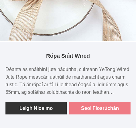
Rópa Siúit Wired
Déanta as snáithíní jute nádúrtha, cuireann YeTong Wired
Jute Rope meascán uathúil de marthanacht agus charm
rustic. Tá ár rópaí ar fáil i leithead éagsúla, idir 6mm agus
65mm, ag soláthar solúbthachta do raon leathan
tionscadal ceardaíochta. Cibé an bhfuil tú ag cruthú
variant maisiúil, ag nascadh bows, nó ag pacáistiú
Leigh Nios mo
Seol Fiosrúchán
bronntanais, is iad ár rópaí siúit sreangaithe an rogha
iontach.