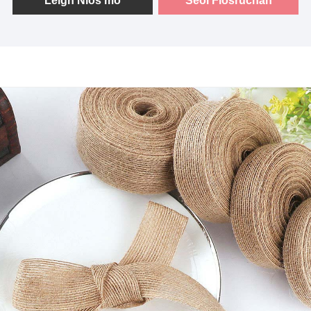
Leigh Nios mo
Seol Fiosrúchán
clasaiceach, tá ár cordaí ildánach agus oiriúnach do raon
leathan de thionscadail ceardaíochta.