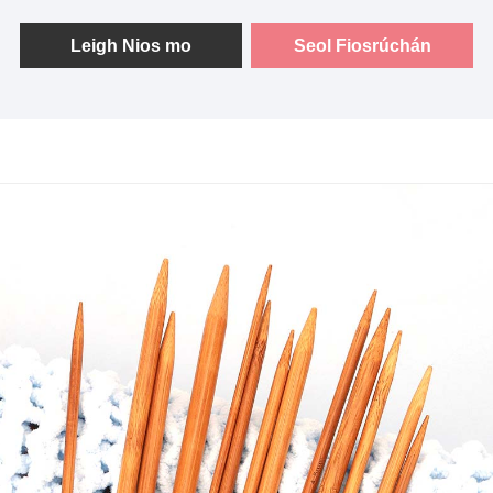
plaisteach bog ag ár gcrúcaí le haghaidh greim
compordach. Le méideanna idir 2.25mm agus 10.0mm,
Leigh Nios mo
Seol Fiosrúchán
freastalaíonn ár gcrúcaí ar riachtanais éagsúla cniotála,
cibé an bhfuil tú ag obair ar sweaters, hataí, scaifeanna,
nó níos mó.