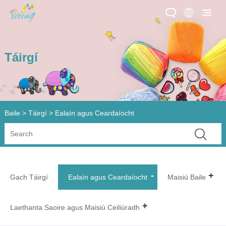
Táirgí
Baile
>
Táirgí
> Ealaín agus Ceardaíocht
Gach Táirgí
Ealaín agus Ceardaíocht
Maisiú Baile
Laethanta Saoire agus Maisiú Ceiliúradh