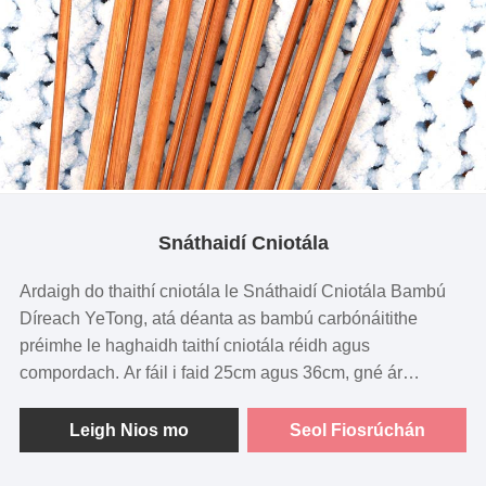
Snáthaidí Cniotála
Ardaigh do thaithí cniotála le Snáthaidí Cniotála Bambú
Díreach YeTong, atá déanta as bambú carbónáitithe
préimhe le haghaidh taithí cniotála réidh agus
compordach. Ar fáil i faid 25cm agus 36cm, gné ár
snáthaidí cniotála raon trastomhais ó 3mm go 10mm, ag
freastal ar raon leathan de thionscadail cniotála lena n-
Leigh Nios mo
Seol Fiosrúchán
áirítear sweaters, hataí, scaifeanna, agus níos mó.
Ceadaíonn foircinn biorach ár snáthaidí bambú fuála