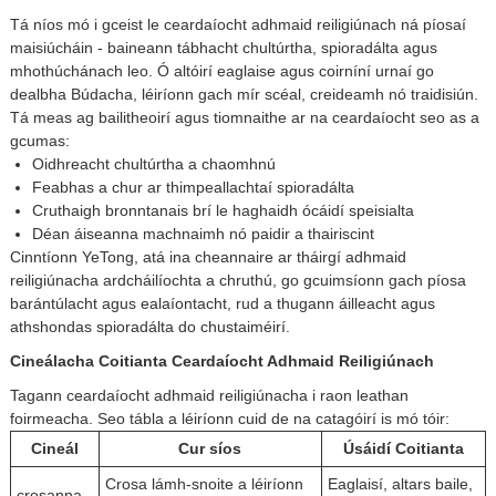
Tá níos mó i gceist le ceardaíocht adhmaid reiligiúnach ná píosaí
maisiúcháin - baineann tábhacht chultúrtha, spioradálta agus
mhothúchánach leo. Ó altóirí eaglaise agus coirníní urnaí go
dealbha Búdacha, léiríonn gach mír scéal, creideamh nó traidisiún.
Tá meas ag bailitheoirí agus tiomnaithe ar na ceardaíocht seo as a
gcumas:
Oidhreacht chultúrtha a chaomhnú
Feabhas a chur ar thimpeallachtaí spioradálta
Cruthaigh bronntanais brí le haghaidh ócáidí speisialta
Déan áiseanna machnaimh nó paidir a thairiscint
Cinntíonn YeTong, atá ina cheannaire ar tháirgí adhmaid
reiligiúnacha ardcháilíochta a chruthú, go gcuimsíonn gach píosa
barántúlacht agus ealaíontacht, rud a thugann áilleacht agus
athshondas spioradálta do chustaiméirí.
Cineálacha Coitianta Ceardaíocht Adhmaid Reiligiúnach
Tagann ceardaíocht adhmaid reiligiúnacha i raon leathan
foirmeacha. Seo tábla a léiríonn cuid de na catagóirí is mó tóir:
Cineál
Cur síos
Úsáidí Coitianta
Crosa lámh-snoite a léiríonn
Eaglaisí, altars baile,
crosanna