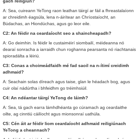
gach reiligiún?
A: Sea, cuireann YeTong raon leathan táirgí ar fáil a fhreastalaíonn
ar chreidimh éagsúla, lena n-áirítear an Chríostaíocht, an
Búdachas, an Hiondúchas, agus go leor eile.
C2: An féidir na ceardaíocht seo a shaincheapadh?
A: Go deimhin. Is féidir le custaiméirí siombailí, méideanna nó
dearaí sonracha a iarraidh chun roghanna pearsanta nó riachtanais
spioradálta a léiriú.
C3: Conas a choimeádfaidh mé fad saoil na n-ítimí creidimh
adhmaid?
A: Seachain solas díreach agus taise, glan le héadach bog, agus
cuir olaí nádúrtha i bhfeidhm go tréimhsiúil.
C4: An ndéantar táirgí YeTong de láimh?
A: Sea, tá gach earra lámhdhéanta go cúramach ag ceardaithe
oilte, ag cinntiú cáilíocht agus mionsonraí uathúla.
C5: Cén áit ar féidir liom ceardaíocht adhmaid reiligiúnach
YeTong a cheannach?