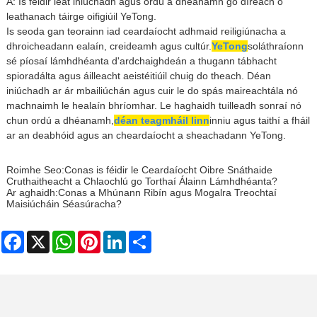
A: Is féidir leat iniúchadh agus ordú a dhéanamh go díreach ó
leathanach táirge oifigiúil YeTong.
Is seoda gan teorainn iad ceardaíocht adhmaid reiligiúnacha a
dhroicheadann ealaín, creideamh agus cultúr.
YeTong
soláthraíonn
sé píosaí lámhdhéanta d'ardchaighdeán a thugann tábhacht
spioradálta agus áilleacht aeistéitiúil chuig do theach. Déan
iniúchadh ar ár mbailiúchán agus cuir le do spás maireachtála nó
machnaimh le healaín bhríomhar. Le haghaidh tuilleadh sonraí nó
chun ordú a dhéanamh,
déan teagmháil linn
inniu agus taithí a fháil
ar an deabhóid agus an cheardaíocht a sheachadann YeTong.
Roimhe Seo:
Conas is féidir le Ceardaíocht Oibre Snáthaide
Cruthaitheacht a Chlaochlú go Torthaí Álainn Lámhdhéanta?
Ar aghaidh:
Conas a Mhúnann Ribín agus Mogalra Treochtaí
Maisiúcháin Séasúracha?
Facebook
X
WhatsApp
Pinterest
LinkedIn
Share