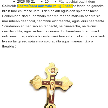
●
2026-05-21
●
10
●
Fág teachtaireacht dom
Coimriú:
Ceardaíocht adhmaid reiligiúnach
ar feadh na gcéadta
bliain mar chumasc uathúil den ealaín agus den spioradáltacht.
Feidhmíonn siad ní hamháin mar mhíreanna maisiúla ach freisin
mar mheán deabhóid, caomhnú oidhreachta, agus léiriú pearsanta.
Scrúdaíonn an t-alt seo an tábhacht, na cineálacha, na teicnící
ceardaíochta, agus leideanna cúraim do cheardaíocht adhmaid
reiligiúnach, ag cabhrú le custaiméirí tuiscint a fháil ar conas is féidir
leis na táirgí seo spásanna spioradálta agus maireachtála a
fheabhsú.