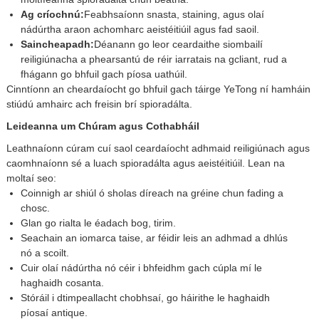
Ag críochnú:
Feabhsaíonn snasta, staining, agus olaí
nádúrtha araon achomharc aeistéitiúil agus fad saoil.
Saincheapadh:
Déanann go leor ceardaithe siombailí
reiligiúnacha a phearsantú de réir iarratais na gcliant, rud a
fhágann go bhfuil gach píosa uathúil.
Cinntíonn an cheardaíocht go bhfuil gach táirge YeTong ní hamháin
stiúdú amhairc ach freisin brí spioradálta.
Leideanna um Chúram agus Cothabháil
Leathnaíonn cúram cuí saol ceardaíocht adhmaid reiligiúnach agus
caomhnaíonn sé a luach spioradálta agus aeistéitiúil. Lean na
moltaí seo:
Coinnigh ar shiúl ó sholas díreach na gréine chun fading a
chosc.
Glan go rialta le éadach bog, tirim.
Seachain an iomarca taise, ar féidir leis an adhmad a dhlús
nó a scoilt.
Cuir olaí nádúrtha nó céir i bhfeidhm gach cúpla mí le
haghaidh cosanta.
Stóráil i dtimpeallacht chobhsaí, go háirithe le haghaidh
píosaí antique.