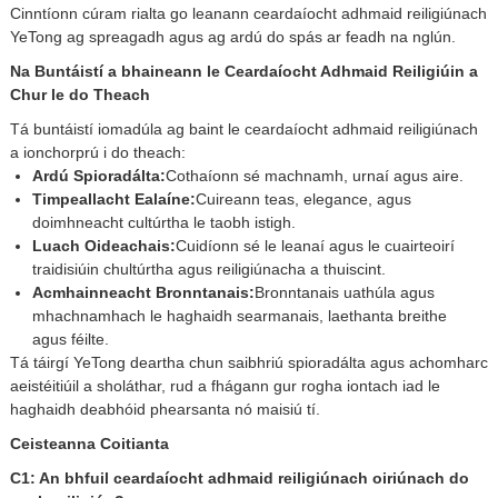
Cinntíonn cúram rialta go leanann ceardaíocht adhmaid reiligiúnach
YeTong ag spreagadh agus ag ardú do spás ar feadh na nglún.
Na Buntáistí a bhaineann le Ceardaíocht Adhmaid Reiligiúin a
Chur le do Theach
Tá buntáistí iomadúla ag baint le ceardaíocht adhmaid reiligiúnach
a ionchorprú i do theach:
Ardú Spioradálta:
Cothaíonn sé machnamh, urnaí agus aire.
Timpeallacht Ealaíne:
Cuireann teas, elegance, agus
doimhneacht cultúrtha le taobh istigh.
Luach Oideachais:
Cuidíonn sé le leanaí agus le cuairteoirí
traidisiúin chultúrtha agus reiligiúnacha a thuiscint.
Acmhainneacht Bronntanais:
Bronntanais uathúla agus
mhachnamhach le haghaidh searmanais, laethanta breithe
agus féilte.
Tá táirgí YeTong deartha chun saibhriú spioradálta agus achomharc
aeistéitiúil a sholáthar, rud a fhágann gur rogha iontach iad le
haghaidh deabhóid phearsanta nó maisiú tí.
Ceisteanna Coitianta
C1: An bhfuil ceardaíocht adhmaid reiligiúnach oiriúnach do