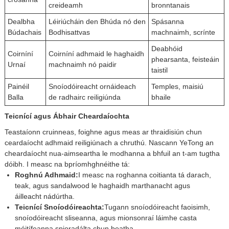
creideamh
bronntanais
Dealbha
Léiriúcháin den Bhúda nó den
Spásanna
Búdachais
Bodhisattvas
machnaimh, scrínte
Deabhóid
Coirníní
Coirníní adhmaid le haghaidh
phearsanta, feisteáin
Urnaí
machnaimh nó paidir
taistil
Painéil
Snoíodóireacht ornáideach
Temples, maisiú
Balla
de radhairc reiligiúnda
bhaile
Teicnící agus Ábhair Cheardaíochta
Teastaíonn cruinneas, foighne agus meas ar thraidisiún chun
ceardaíocht adhmaid reiligiúnach a chruthú. Nascann YeTong an
cheardaíocht nua-aimseartha le modhanna a bhfuil an t-am tugtha
dóibh. I measc na bpríomhghnéithe tá:
Roghnú Adhmaid:
I measc na roghanna coitianta tá darach,
teak, agus sandalwood le haghaidh marthanacht agus
áilleacht nádúrtha.
Teicnící Snoíodóireachta:
Tugann snoíodóireacht faoisimh,
snoíodóireacht sliseanna, agus mionsonraí láimhe casta
móitífeanna spioradálta chun beatha.